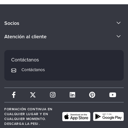
Acerca de nosotros
Socios
Conviértete en ponente
Evergreen Certifications
Atención al cliente
Empleos
Mindsight Institute
Preferencias de correo electrónico
Cuerpo docente
PESI Publishing
Preguntas frecuentes
Contáctanos
Psychotherapy Networker
Mi cuenta
Contáctanos
Therapist.com
Política de devoluciones y reembolsos
FORMACIÓN CONTINUA EN
CUALQUIER LUGAR Y EN
CUALQUIER MOMENTO.
DESCARGA LA PESI .