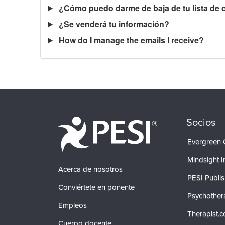
¿Cómo puedo darme de baja de tu lista de c
¿Se venderá tu información?
How do I manage the emails I receive?
Socios
Evergreen C
Mindsight In
Acerca de nosotros
PESI Publis
Conviértete en ponente
Psychother
Empleos
Therapist.
Cuerpo docente