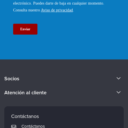
Acerca de nosotros
Socios
Conviértete en ponente
Evergreen Certifications
Atención al cliente
Empleos
Mindsight Institute
Preferencias de correo electrónico
Cuerpo docente
PESI Publishing
Preguntas frecuentes
Contáctanos
Psychotherapy Networker
Mi cuenta
Contáctanos