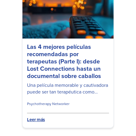
Las 4 mejores películas
recomendadas por
terapeutas (Parte I): desde
Lost Connections hasta un
documental sobre caballos
Una película memorable y cautivadora
puede ser tan terapéutica como
entretenida. Aquí tienes cuatro
Psychotherapy Networker
películas terapéuticas recomendadas
por destacados médicos.
Leer más