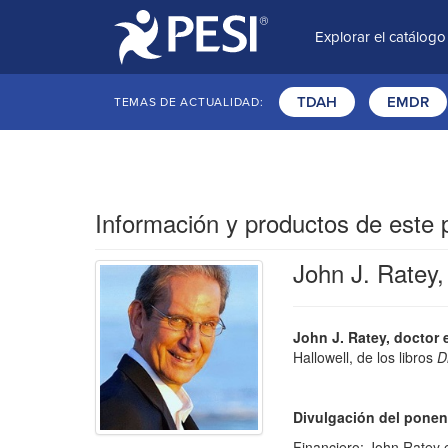
Explorar el catálogo
TDAH
EMDR
TEMAS DE ACTUALIDAD:
Información y productos de este
John J. Ratey,
John J. Ratey, doctor 
Hallowell, de los libros
D
Divulgación del ponen
Financiero: John Ratey e