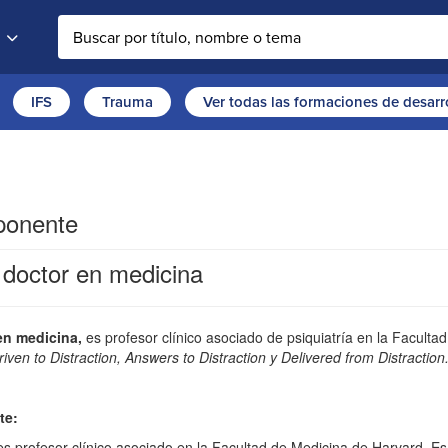
Buscar en la web
IFS
Trauma
Ver todas las formaciones de desarr
 ponente
 doctor en medicina
en medicina,
es profesor clínico asociado de psiquiatría en la Facult
riven to Distraction, Answers to Distraction y
Delivered from Distraction
te:
s profesor clínico asociado en la Facultad de Medicina de Harvard. Es