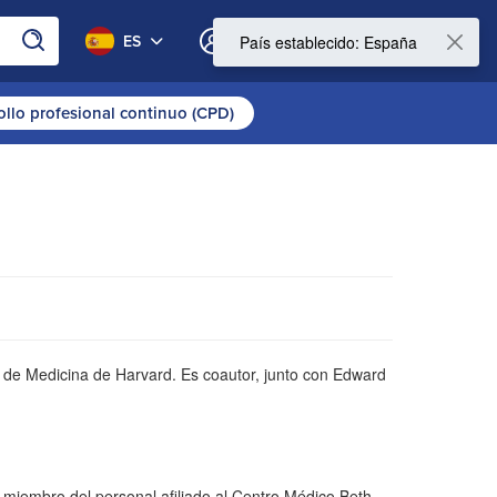
0
ES
Mi cuenta
ollo profesional continuo (CPD)
ad de Medicina de Harvard. Es coautor, junto con Edward
.
 miembro del personal afiliado al Centro Médico Beth