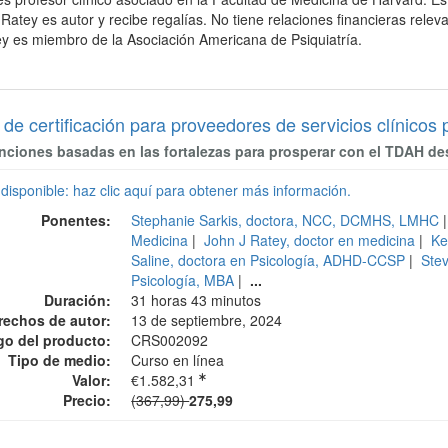
 Ratey es autor y recibe regalías. No tiene relaciones financieras relev
ey es miembro de la Asociación Americana de Psiquiatría.
 de certificación para proveedores de servicios clínic
nciones basadas en las fortalezas para prosperar con el TDAH des
 disponible: haz clic aquí para obtener más información.
Ponentes:
Stephanie Sarkis, doctora, NCC, DCMHS, LMHC
Medicina
|
John J Ratey, doctor en medicina
|
Ke
Saline, doctora en Psicología, ADHD-CCSP
|
Ste
Psicología, MBA
|
...
Duración:
31 horas 43 minutos
rechos de autor:
13 de septiembre, 2024
go del producto:
CRS002092
Tipo de medio:
Curso en línea
Valor:
€1.582,31
Precio normal:
Precio:
(367,99)
275,99