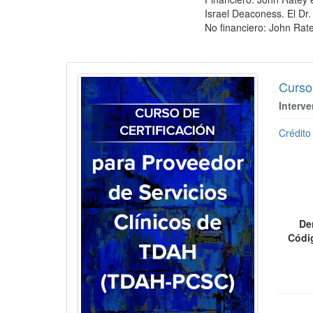
Israel Deaconess. El Dr.
No financiero: John Rat
Productos 1 a 2 de un total de 2
Curso
Interve
Crédito
De
Códi