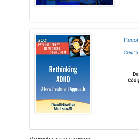
Recon
Crédito
De
Códi
Paginación
Mostrando
1
a
2
de
2
entradas