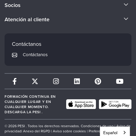
Acerca de nosotros
Socios
Conviértete en ponente
Evergreen Certifications
Atención al cliente
Empleos
Mindsight Institute
Preferencias de correo electrónico
Cuerpo docente
PESI Publishing
Preguntas frecuentes
Contáctanos
Psychotherapy Networker
Mi cuenta
Contáctanos
Therapist.com
Política de devoluciones y reembolsos
FORMACIÓN CONTINUA EN
CUALQUIER LUGAR Y EN
CUALQUIER MOMENTO.
DESCARGA LA PESI .
© 2026 PESI . Todos los derechos reservados.
Condiciones de uso |
Aviso de
privacidad
|
Anexo del RGPD
|
Aviso sobre cookies
|
Preferencias de cookies
Español