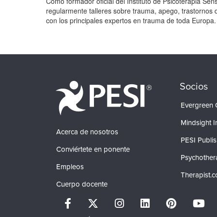
Como formador oficial del Instituto de Psicoterapia Sen
regularmente talleres sobre trauma, apego, trastornos
con los principales expertos en trauma de toda Europa
Productos 1 a 0 de un total de 0
Socios
Evergreen C
Mindsight In
Acerca de nosotros
PESI Publis
Conviértete en ponente
Psychother
Empleos
Therapist.
Cuerpo docente