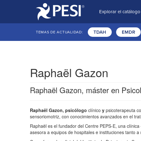
Explorar el catálogo
TDAH
EMDR
TEMAS DE ACTUALIDAD:
Raphaël Gazon
Raphaël Gazon, máster en Psicolog
Raphaël Gazon, psicólogo
clínico
y
psicoterapeuta con
sensoriomotriz, con conocimientos avanzados en el trat
Raphaël es el fundador del Centre PEPS-E, una clínica
asesora a equipos de hospitales e instituciones tanto a