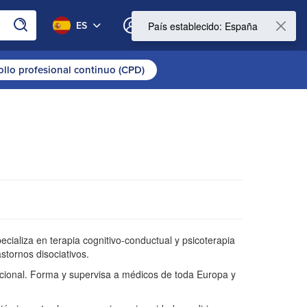
0
ES
Mi cuenta
País establecido: España
ollo profesional continuo (CPD)
cializa en terapia cognitivo-conductual y psicoterapia
astornos disociativos.
ocional. Forma y supervisa a médicos de toda Europa y