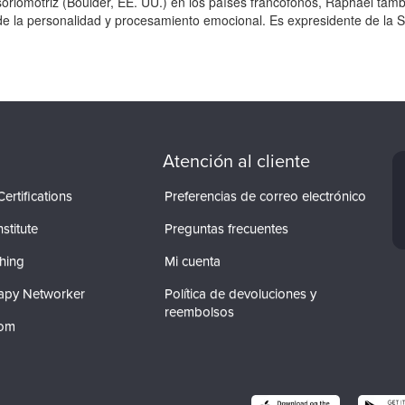
soriomotriz (Boulder, EE. UU.) en los países francófonos, Raphaël tamb
 de la personalidad y procesamiento emocional. Es expresidente de la
.
Atención al cliente
ertifications
Preferencias de correo electrónico
stitute
Preguntas frecuentes
hing
Mi cuenta
apy Networker
Política de devoluciones y
reembolsos
com