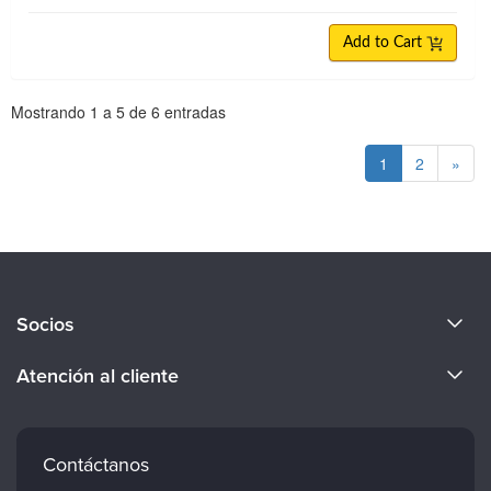
Add to Cart
Paginación
Mostrando
1
a
5
de
6
entradas
1
2
»
Acerca de nosotros
Socios
Conviértete en ponente
Evergreen Certifications
Atención al cliente
Empleos
Mindsight Institute
Preferencias de correo electrónico
Cuerpo docente
PESI Publishing
Preguntas frecuentes
Contáctanos
Psychotherapy Networker