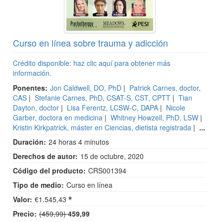
Curso en línea sobre trauma y adicción
Crédito disponible: haz clic aquí para obtener más
información.
Ponentes:
Jon Caldwell, DO, PhD
|
Patrick Carnes, doctor,
CAS
|
Stefanie Carnes, PhD, CSAT-S, CST, CPTT
|
Tian
Dayton, doctor
|
Lisa Ferentz, LCSW-C, DAPA
|
Nicole
Garber, doctora en medicina
|
Whitney Howzell, PhD, LSW
|
Kristin Kirkpatrick, máster en Ciencias, dietista registrada
|
...
Duración:
24 horas 4 minutos
Derechos de autor:
15 de octubre, 2020
Código del producto:
CRS001394
Tipo de medio:
Curso en línea
Valor:
€1.545,43
Precio normal:
Precio:
(459,99)
459,99