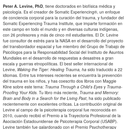
Peter A. Levine, PhD
, tiene doctorados en biofísica médica y
psicología. Es el creador de Somatic Experiencing®, un enfoque
de conciencia corporal para la curación del trauma, y fundador del
Somatic Experiencing Trauma Institute, que imparte formación en
este campo en todo el mundo y en diversas culturas indígenas,
con 26 profesores y más de cinco mil estudiantes. El Dr. Levine
fue consultor de estrés para la NASA en el desarrollo del proyecto
del transbordador espacial y fue miembro del Grupo de Trabajo de
Psicólogos para la Responsabilidad Social del Instituto de Asuntos
Mundiales en el desarrollo de respuestas a desastres a gran
escala y guerras etnopolíticas. El best seller internacional de
Levine,
Waking the Tiger: Healing Trauma, ha
sido traducido a 22
idiomas. Entre tus intereses recientes se encuentra la prevención
del trauma en los niños, y has coescrito dos libros con Maggie
Kline sobre este tema:
Trauma Through a Child’s Eyes
y
Trauma-
Proofing Your Kids.
Tu libro más reciente,
Trauma and Memory:
Brain and Body in a Search for the Living Past
, ha sido publicado
recientemente con excelentes críticas. La contribución original de
Levine al campo de la psicoterapia corporal fue reconocida en
2010, cuando recibió el Premio a la Trayectoria Profesional de la
Asociación Estadounidense de Psicoterapia Corporal (USABP).
Levine también fue galardonado con el Premio Psychotherapy