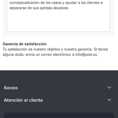
conceptualización de los casos y ayudar a los clientes a
separarse de sus parejas abusivas.
Garantía de satisfacción
Tu satisfacción es nuestro objetivo y nuestra garantía. Si tienes
alguna duda, envía un correo electrónico a info@pesi.eu.
Acerca de nosotros
Socios
Conviértete en ponente
Evergreen Certifications
Atención al cliente
Empleos
Mindsight Institute
Preferencias de correo electrónico
Cuerpo docente
PESI Publishing