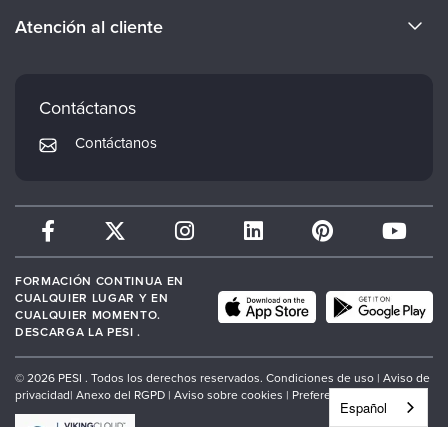
Conviértete en ponente
Evergreen Certifications
Atención al cliente
Empleos
Mindsight Institute
Preferencias de correo electrónico
Cuerpo docente
PESI Publishing
Preguntas frecuentes
Contáctanos
Psychotherapy Networker
Mi cuenta
Contáctanos
Therapist.com
Política de devoluciones y reembolsos
FORMACIÓN CONTINUA EN
CUALQUIER LUGAR Y EN
CUALQUIER MOMENTO.
DESCARGA LA PESI .
© 2026 PESI . Todos los derechos reservados.
Condiciones de uso |
Aviso de
privacidad
|
Anexo del RGPD
|
Aviso sobre cookies
|
Preferencias de cookies
Español