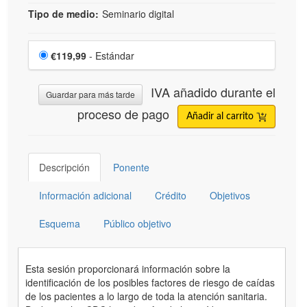
Tipo de medio:
Seminario digital
Elige un artículo por precio
Precio
€119,99
- Estándar
IVA añadido durante el
Guardar para más tarde
proceso de pago
Añadir al carrito
Descripción
Ponente
Información adicional
Crédito
Objetivos
Esquema
Público objetivo
Esta sesión proporcionará información sobre la
identificación de los posibles factores de riesgo de caídas
de los pacientes a lo largo de toda la atención sanitaria.