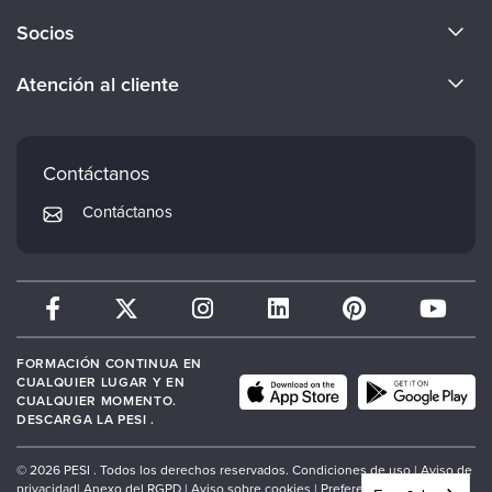
Acerca de nosotros
Socios
Conviértete en ponente
Evergreen Certifications
Atención al cliente
Empleos
Mindsight Institute
Preferencias de correo electrónico
Cuerpo docente
PESI Publishing
Preguntas frecuentes
Contáctanos
Psychotherapy Networker
Mi cuenta
Contáctanos
Therapist.com
Política de devoluciones y reembolsos
FORMACIÓN CONTINUA EN
CUALQUIER LUGAR Y EN
CUALQUIER MOMENTO.
DESCARGA LA PESI .
© 2026 PESI . Todos los derechos reservados.
Condiciones de uso |
Aviso de
privacidad
|
Anexo del RGPD
|
Aviso sobre cookies
|
Preferencias de cookies