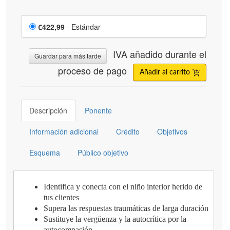
Elige un artículo por precio
Precio
€422,99
- Estándar
IVA añadido durante el
Guardar para más tarde
proceso de pago
Añadir al carrito
Descripción
Ponente
Información adicional
Crédito
Objetivos
Esquema
Público objetivo
Identifica y conecta con el niño interior herido de
tus clientes
Supera las respuestas traumáticas de larga duración
Sustituye la vergüenza y la autocrítica por la
autocompasión