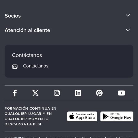
Acerca de nosotros
Socios
Conviértete en ponente
Evergreen Certifications
Atención al cliente
Empleos
Mindsight Institute
Preferencias de correo electrónico
Cuerpo docente
PESI Publishing
Preguntas frecuentes
Contáctanos
Psychotherapy Networker
Mi cuenta
Contáctanos
Therapist.com
Política de devoluciones y reembolsos
FORMACIÓN CONTINUA EN
CUALQUIER LUGAR Y EN
CUALQUIER MOMENTO.
DESCARGA LA PESI .