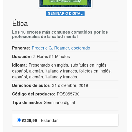
SEMINARIO DIGITAL
Ética
Los 10 errores más comunes cometidos por los
profesionales de la salud mental
Ponente:
Frederic G. Reamer, doctorado
Duración:
2 Horas 51 Minutos
Idioma:
Presentado en inglés, subtítulos en inglés,
español, alemán, italiano y francés, folletos en inglés,
español, alemán, italiano y francés.
Derechos de autor:
31 diciembre, 2019
Código del producto:
POS055730
Tipo de medio:
Seminario digital
Elige un artículo por precio
Precio
€229,99
- Estándar