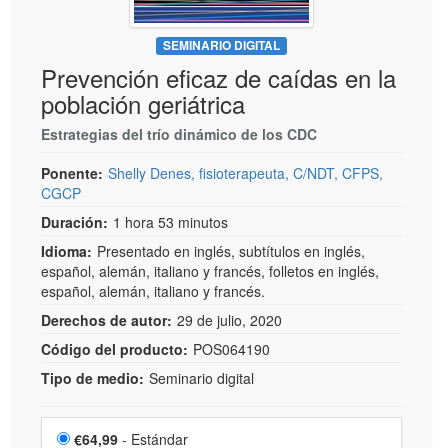
SEMINARIO DIGITAL
Prevención eficaz de caídas en la
población geriátrica
Estrategias del trío dinámico de los CDC
Ponente:
Shelly Denes, fisioterapeuta, C/NDT, CFPS,
CGCP
Duración:
1 hora 53 minutos
Idioma:
Presentado en inglés, subtítulos en inglés,
español, alemán, italiano y francés, folletos en inglés,
español, alemán, italiano y francés.
Derechos de autor:
29 de julio, 2020
Código del producto:
POS064190
Tipo de medio:
Seminario digital
Elige un artículo por precio
Precio
€64,99
- Estándar