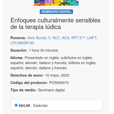
SEMINARIO DIGITAL
Enfoques culturalmente sensibles
de la terapia lúdica
Ponente:
Alvin Bonds, II, NCC, ACS, RPT-S™, LMFT,
LPC/MHSP-AS
Duración:
1 hora 30 minutos
Idioma:
Presentado en inglés, subtítulos en inglés,
español, alemán, italiano y francés, folletos en inglés,
español, alemán, italiano y francés.
Derechos de autor:
10 mayo, 2023
Código del producto:
POS059373
Tipo de medio:
Seminario digital
Elige un artículo por precio
Precio
€64,99
- Estándar