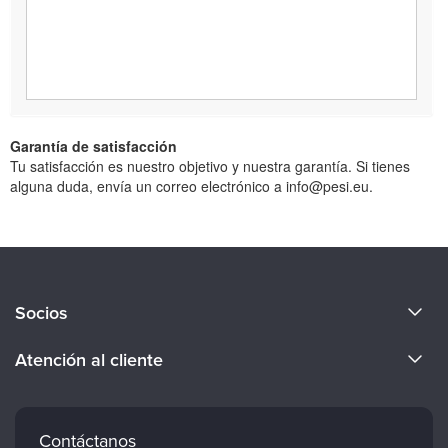
Garantía de satisfacción
Tu satisfacción es nuestro objetivo y nuestra garantía. Si tienes
alguna duda, envía un correo electrónico a info@pesi.eu.
Acerca de nosotros
Socios
Conviértete en ponente
Evergreen Certifications
Atención al cliente
Empleos
Mindsight Institute
Preferencias de correo electrónico
Cuerpo docente
PESI Publishing
Preguntas frecuentes
Contáctanos