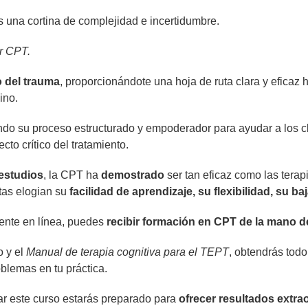
as una cortina de complejidad e incertidumbre.
ar CPT.
o del trauma
, proporcionándote una hoja de ruta clara y eficaz 
ino.
ando su proceso estructurado y empoderador para ayudar a los c
to crítico del tratamiento.
estudios
, la CPT ha
demostrado
ser tan eficaz como las terap
tas elogian su
facilidad de aprendizaje, su flexibilidad, su 
ente en línea, puedes
recibir formación en CPT de la mano de
o y el
Manual de terapia cognitiva para el TEPT
, obtendrás tod
oblemas en tu práctica.
izar este curso estarás preparado para
ofrecer resultados extrao