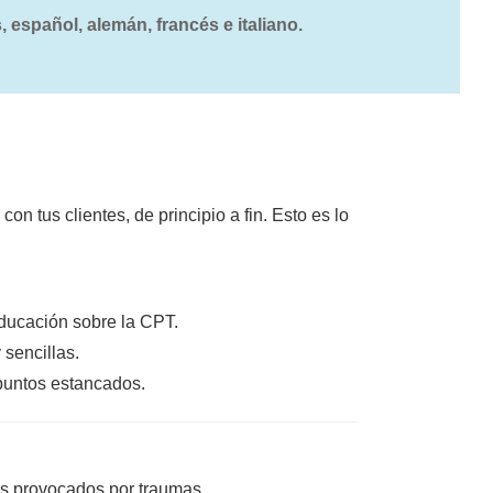
, español, alemán, francés e italiano.
con tus clientes, de principio a fin. Esto es lo
ducación sobre la CPT.
 sencillas.
puntos estancados.
os provocados por traumas.