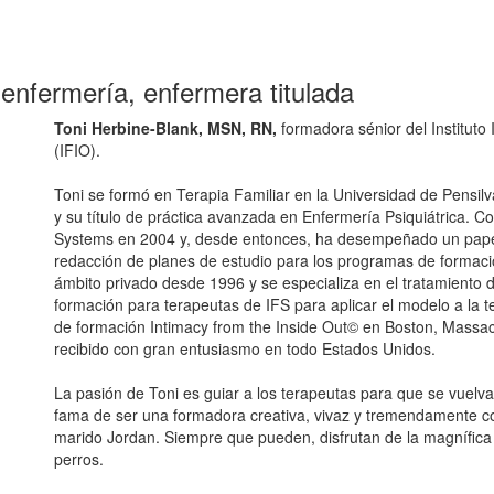
enfermería, enfermera titulada
Toni Herbine-Blank, MSN, RN,
formadora sénior del Instituto
(IFIO).
Toni se formó en Terapia Familiar en la Universidad de Pensilv
y su título de práctica avanzada en Enfermería Psiquiátrica. C
Systems en 2004 y, desde entonces, ha desempeñado un papel
redacción de planes de estudio para los programas de formación
ámbito privado desde 1996 y se especializa en el tratamiento d
formación para terapeutas de IFS para aplicar el modelo a la t
de formación Intimacy from the Inside Out© en Boston, Massa
recibido con gran entusiasmo en todo Estados Unidos.
La pasión de Toni es guiar a los terapeutas para que se vuelva
fama de ser una formadora creativa, vivaz y tremendamente c
marido Jordan. Siempre que pueden, disfrutan de la magnífic
perros.